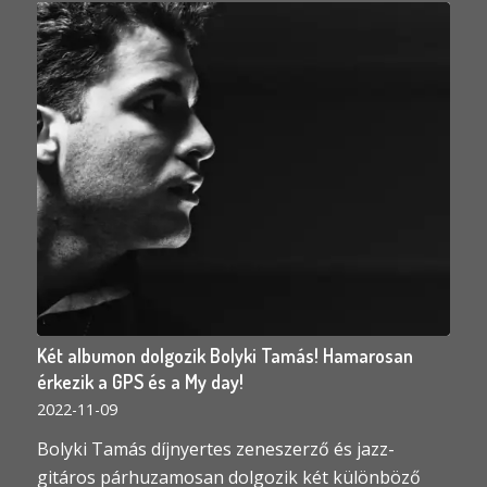
Két albumon dolgozik Bolyki Tamás! Hamarosan
érkezik a GPS és a My day!
2022-11-09
Bolyki Tamás díjnyertes zeneszerző és jazz-
gitáros párhuzamosan dolgozik két különböző