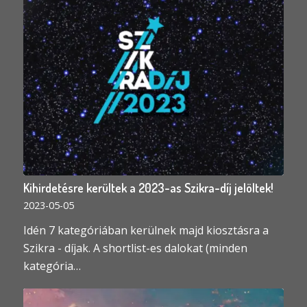
Kihirdetésre kerültek a 2023-as Szikra-díj jelöltek!
2023-05-05
Idén 7 kategóriában kerülnek majd kiosztásra a
Szikra - díjak. A shortlist-es dalokat (minden
kategória…