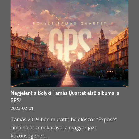
Megjelent a Bolyki Tamás Quartet első albuma, a
GPS!
2023-02-01
Tamás 2019-ben mutatta be először “Expose”
című dalát zenekarával a magyar jazz
közönségének…